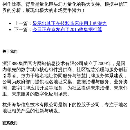
创作效率。背后是量化巨头幻方量化的强大支持。根据中信证
券的分析，展现出极大的市场竞争潜力！
上一篇：
显示出其正在技和临床使用上的潜力
下一篇：
今日正在京发布了2015收集据打算
关于我们
浙江888集团官方网站信息技术有限公司成立于2009年，是国
内领先的数字城市核心组件提供商、社区智慧治理与服务创新
引导者。致力于地名地址协同服务与智慧门牌服务体系建设，
公司为政府部门提供地名地址采集、数据治理与服务、业务协
同、数字门牌应用开发等服务，为社区提供未来治理、未来邻
里、未来服务的数字化应用场景。
杭州海挚信息技术有限公司是旗下的控股子公司，专注于地名
地址相关产品的创新与研发。
联系我们