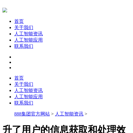
首页
关于我们
人工智能资讯
人工智能应用
联系我们
首页
关于我们
人工智能资讯
人工智能应用
联系我们
888集团官方网站
>
人工智能资讯
>
升了用户的信息获取和处理效