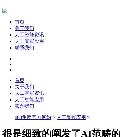
首页
关于我们
人工智能资讯
人工智能应用
联系我们
首页
关于我们
人工智能资讯
人工智能应用
联系我们
888集团官方网站
>
人工智能应用
>
很是细致的阐发了AI范畴的