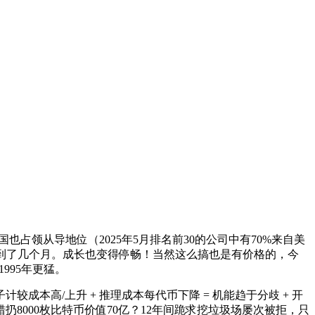
也占领从导地位（2025年5月排名前30的公司中有70%来自美
到了几个月。成长也变得停畅！当然这么搞也是有价格的，今
995年更猛。
智能模子计较成本高/上升 + 推理成本每代币下降 = 机能趋于分歧 + 开
扔8000枚比特币价值70亿？12年间跪求挖垃圾场屡次被拒，只