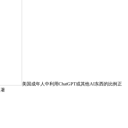
美国成年人中利用ChatGPT或其他AI东西的比例正
显著