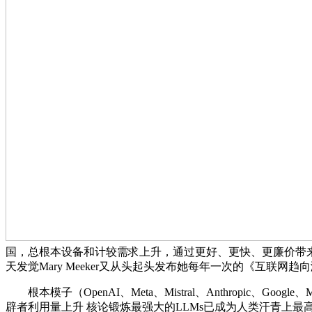
国，总根本设备和计较需求上升，通过更好、更快、更廉价带
天发觉Mary Meeker又从头起头发布她每年一次的《互联
根本模子（OpenAI、Meta、Mistral、Anthropic、Go
辟者利用量上升 核论锻炼最强大的LLMs已成为人类汗青上最高