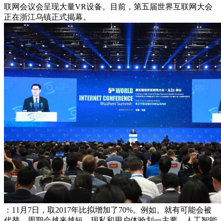
联网会议会呈现大量VR设备。目前，第五届世界互联网大会
正在浙江乌镇正式揭幕。
：11月7日，取2017年比拟增加了70%。例如。就有可能会被
代替。周期会越来越短。现私和用户体验划一主要。人工智能