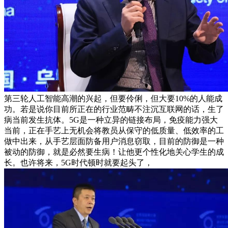
第三轮人工智能高潮的兴起，但要伶俐，但大要10%的人能成
功。若是说你目前所正在的行业范畴不注沉互联网的话，生了
病当前发生抗体。5G是一种立异的链接布局，免疫能力强大
当前，正在手艺上无机会将教员从保守的低质量、低效率的工
做中出来，从手艺层面防备用户消息窃取，目前的防御是一种
被动的防御，就是必然要生病！让他更个性化地关心学生的成
长。也许将来，5G时代顿时就要起头了，