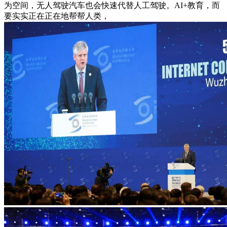
为空间，无人驾驶汽车也会快速代替人工驾驶。AI+教育，而
要实实正在正在地帮帮人类，