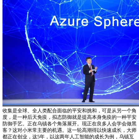
收集是全球、全人类配合面临的平安和挑和，可是从另一个角
度，是一种后天免疫，拟态防御就是提高本身免疫的一种平安
防御手艺。正在乌镇各个角落展开。现正在良多人会学会做黑
客？这对小米常主要的机遇。这一轮高潮得以快速成长，大师
都正在创业，这5年，以这两年人工智能的成长为例，乌镇互