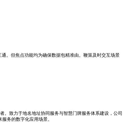
联互通。但焦点功能均为确保数据包精准由。鞭策及时交互场景
引导者。致力于地名地址协同服务与智慧门牌服务体系建设，公司
来服务的数字化应用场景。