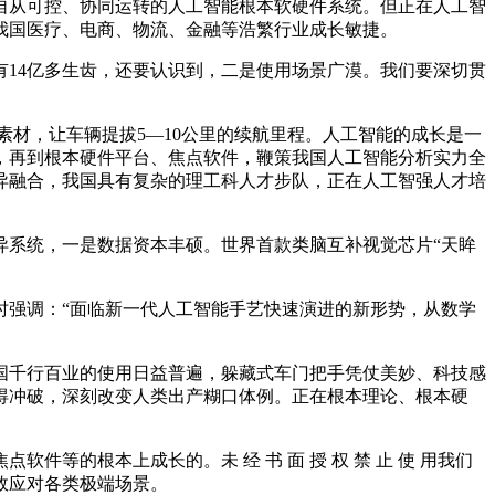
自从可控、协同运转的人工智能根本软硬件系统。但正在人工智
我国医疗、电商、物流、金融等浩繁行业成长敏捷。
14亿多生齿，还要认识到，二是使用场景广漠。我们要深切贯
材，让车辆提拔5—10公里的续航里程。人工智能的成长是一
，再到根本硬件平台、焦点软件，鞭策我国人工智能分析实力全
异融合，我国具有复杂的理工科人才步队，正在人工智强人才培
系统，一是数据资本丰硕。世界首款类脑互补视觉芯片“天眸
强调：“面临新一代人工智能手艺快速演进的新形势，从数学
千行百业的使用日益普遍，躲藏式车门把手凭仗美妙、科技感
得冲破，深刻改变人类出产糊口体例。正在根本理论、根本硬
的根本上成长的。未 经 书 面 授 权 禁 止 使 用我们
效应对各类极端场景。