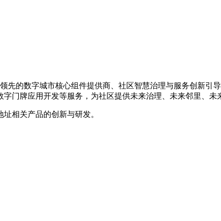
是国内领先的数字城市核心组件提供商、社区智慧治理与服务创新
数字门牌应用开发等服务，为社区提供未来治理、未来邻里、未
地址相关产品的创新与研发。