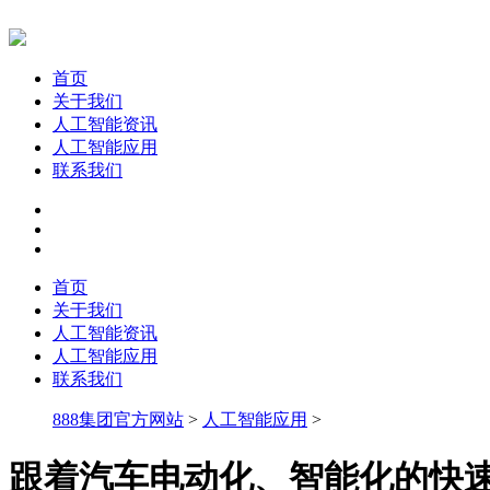
首页
关于我们
人工智能资讯
人工智能应用
联系我们
首页
关于我们
人工智能资讯
人工智能应用
联系我们
888集团官方网站
>
人工智能应用
>
跟着汽车电动化、智能化的快