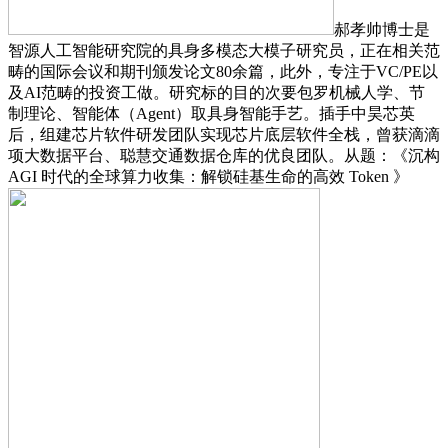
郝孝帅博士是
智源人工智能研究院的具身多模态大模子研究员，正在相关范
畴的国际会议和期刊颁发论文80余篇，此外，专注于VC/PE以
及AI范畴的投资工做。研究标的目的次要包罗机械人学、节
制理论、智能体（Agent）取具身智能手艺。插手中昊芯英
后，组建芯片软件研发团队实现芯片底层软件全栈，曾获滴滴
项大数据平台、聪慧交通数据仓库的优良团队。从题：《沉构
AGI 时代的全球算力收集：解锁硅基生命的高效 Token 》