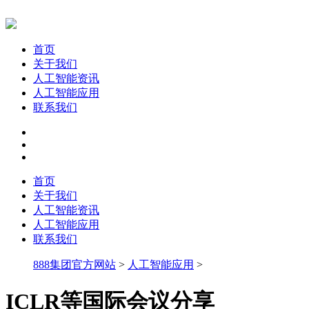
首页
关于我们
人工智能资讯
人工智能应用
联系我们
首页
关于我们
人工智能资讯
人工智能应用
联系我们
888集团官方网站
>
人工智能应用
>
ICLR等国际会议分享