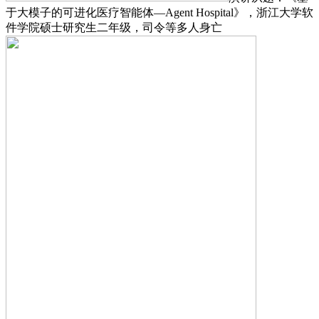
于大模子的可进化医疗智能体—Agent Hospital》，浙江大学软
件学院硕士研究生二年级，司令等多人身亡