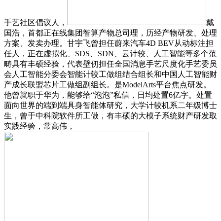
手艺社区倡议人，
戴
国浩，首都正在线集团智算产物总司理，历经产物研发、处理
方案、发卖办理。甘宇飞曾担任蔚来汽车4D BEV从动标注担
任人，正在虚拟化、SDS、SDN、云计较、人工智能等多个范
畴具有丰硕经验，代表壁仞担任全国消息手艺尺度化手艺委员
会人工智能分委会智能计较工做组结合组长和中国人工智能财
产成长联盟芯片工做组副组长。是ModelArts平台焦点研发。
他曾就职于华为，能够给“泡泡”私信，日均处置6亿字。处置
面向世界的端到端具身智能体研究，大学计较机系二年级博士
生，曾于中科院软件所工做，有丰硕的大模子系统财产研发取
实践经验，常高伟，