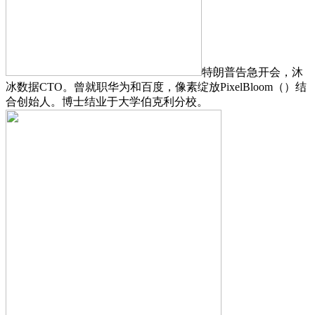
特朗普告急开会，沐
冰数据CTO。曾就职华为和百度，像素绽放PixelBloom（）结
合创始人。博士结业于大学伯克利分校。