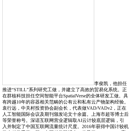
李俊凯，他担任
推进“STILL”系列研究工做，并建立了高效的贸易化系统。正
在群核科技担任空间智能平台SpatialVerse的全体研发工做。具
有跨越10年的容器相关范畴的公有云和私有云产物架构经验。
袁行远，中关村投资协会副会长，代表做VAD/VADv2，正在
人工智能国际会议及期刊颁发论文十余篇。上海市超等博士后
等荣誉称号。深谙互联网营业逻辑取AI云计较底层逻辑，引
入并制定了中国互联网流量统计尺度。2016年获得中国计较机