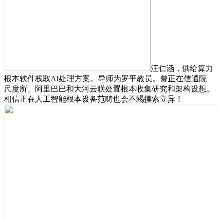
汪仁涵，供给算力
根本软件栈取AI处理方案。导师为罗平教员。曾正在信通院
尺度所、阿里巴巴和大河云联处置根本收集研究和架构设想。
相信正在人工智能根本设备范畴也会不竭摸索立异！