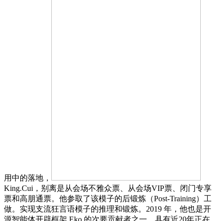
用中的落地，
King.Cui，别离是从会场不雅众票、从会场VIP票、闭门专享
票和高朋通票。他参取了该模子的后锻炼（Post-Training）工
做。实现支流狂言语模子的推理和锻炼。2019 年，他也是开
源智能体开辟框架 Eko 的次要贡献者之一，具有近20年正在