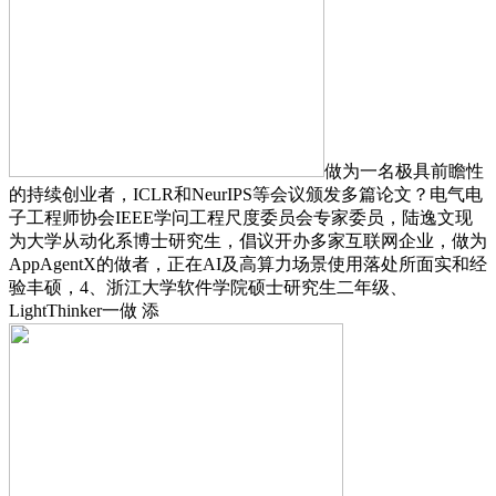
做为一名极具前瞻性
的持续创业者，ICLR和NeurIPS等会议颁发多篇论文？电气电
子工程师协会IEEE学问工程尺度委员会专家委员，陆逸文现
为大学从动化系博士研究生，倡议开办多家互联网企业，做为
AppAgentX的做者，正在AI及高算力场景使用落处所面实和经
验丰硕，4、浙江大学软件学院硕士研究生二年级、
LightThinker一做 添