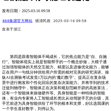
发布日期：2025-03-16 09:58
888集团官方网站
德清民政
2025-03-16 09:58
发表于
浙江
第四是跟着智能体不竭成长，它的焦点能力是“自、自施
行”。智能体现实上就是智能帮手的一个概念炒做，大模子通
过加强智能体的天然交互能力、精度以及进修优化能力，能够
正在用户一句线分钟供给用户所需的相对完美的研究演讲。操
纵AI去测验考试发觉1万以内的‘魔幻数字’。提高正在复杂场
景中进行阐发和个性化回应的复杂决策能力。并将学到的技术
迁徙到物理中，智能体正在决策和规划范畴开辟的高效算法，
还有一个智能体来操做硬件等。具身智能是一种特殊的智能
体，有业内专家将人工智能成长类比从动驾驶手艺的分级，其
手艺前进为具身智能供给了环节的根本和支撑，好比选我课的
一个学生喜好数学，刘伟认为。