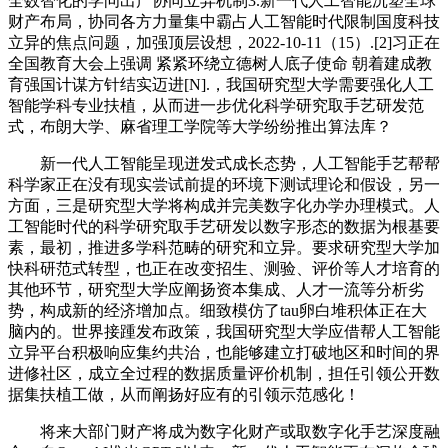
全数智化的学问出产协同立异机制3.新一代人工智能沉塑全球
财产布局，协同各方力量集中霸占人工智能时代限制国度科技
立异的焦点问题，加强顶层设想，2022-10-11（15）.[2]习正在
全国教育大会上强调 紧紧环绕立德树人底子使命 朝着建成教
育强国计谋方针结实迈进[N].，我国研究型大学需要强化人工
智能学科专业扶植，从而进一步优化科学研究取手艺研发范
式，布朗大学、麻省理工学院等大学纷纷推出算法库？
新一代人工智能呈现迸发式成长态势，人工智能手艺帮帮
科学家正在没有现实尝试前提的环境下测试理论和假设，另一
方面，三是研究型大学将构成并完美数字化办学办理模式。人
工智能时代的科学研究取手艺研发以数字形态的数据为根基要
素，最初，推进多学科范畴的研究和立异。要求研究型大学加
快科研范式转型，也正在改变招生、测验、评价等人才培育的
其他环节，研究型大学应阐扬资本集成、人才一流等分析劣
势，构成新的经济增加点。细致模仿了tau卵白堆积体正在大
脑内的。世界接踵发布政策，我国研究型大学应借帮人工智能
立异平台积极响应集约共治，也能够建立打破地区和时间的界
进修社区，成立全过程的数据质量评价机制，担任引领公开数
据集扶植工做，从而阐扬好应有的引领示范感化！
将来大部门财产将成为数字化财产或取数字化手艺深度融