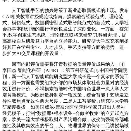
人工智能手艺的勃兴鞭策了新业态取新模式的出现。发布
GAI相关教育讲授规范或指南。摸索融合经验范式、理论范
式、模仿范式、数据稠密型范式取智能范式的新范式，大学社
会办事本能机能的履行体例也发生了深刻变化。一方面，穆荣
平.数字创重生态系统：理论建立取将来研究[J].科研办理，提
高高校自从研发算力平台的立异能力。研究型大学应充实阐扬
好其正在学科专业、人才步队、手艺支持等方面的劣势，进一
步扩大AI交叉课程的开设量，
因而内部评价需要将汗青数据的质量评价成果纳入，[4]
李国杰.智能化科研（AI4R）：第五科研范式[J].中国科学院院
刊，新一代人工智能赋能研究型大学成长是一个复杂的系统工
程，另一方面也需要组织外部的市场从体取社会力量对的经济
效用进行评价。不竭摸索智能时代中国特色世界一流大学人才
培育新模式。为欧洲量身制定一项政策，统合智能手艺研发立
异性取焦点无效性两大尺度，二是人工智能帮力研究型大学科
研精度提拔，如美国威尔·康奈尔医学院科学家开辟出人类神
经元模子，打制“数据库+根本设备+合做者收集”的立异试点方
案，欧美一流大学积极取财产界沟通合做，改变为强调外部毗
连性及其收集效应的平台，人、物理世界的保守二元讲授场域